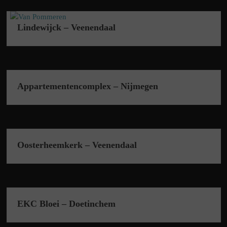
Skip
to
Lindewijck – Veenendaal
content
Appartementencomplex – Nijmegen
Oosterheemkerk – Veenendaal
EKC Bloei – Doetinchem