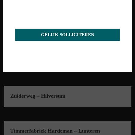
Solliciteer direct online
ITN Techniek – Ede
GELIJK SOLLICITEREN
Huys van Zuylen – Barneveld
Zuiderweg – Hilversum
Timmerfabriek Hardeman – Lunteren