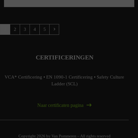
Page
Page
Page
Page
Page
Next
1
2
3
4
5
CERTIFICERINGEN
VCA* Certificering
•
EN 1090-1 Certificering
•
Safety Culture
Ladder (SCL)
Naar certificaten pagina
Copyright 2026 by Van Pommeren – All rights reserved