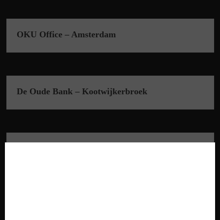
OKU Office – Amsterdam
De Oude Bank – Kootwijkerbroek
SSR Studiecentrum Rechtspleging – Utrecht
BIJ ONS
Justus – Amsterdam
WERKEN?